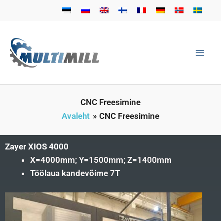
Skip
to
content
CNC Freesimine
Avaleht
CNC Freesimine
Zayer XIOS 4000
X=4000mm; Y=1500mm; Z=1400mm
Töölaua kandevõime 7T