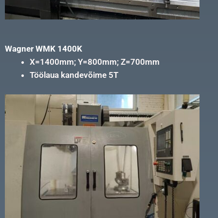
Wagner WMK 1400K
X=1400mm; Y=800mm; Z=700mm
Töölaua kandevõime 5T