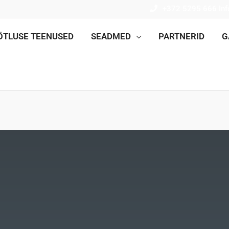
+372 5295 666
in
ÖTLUSE TEENUSED
SEADMED
PARTNERID
G