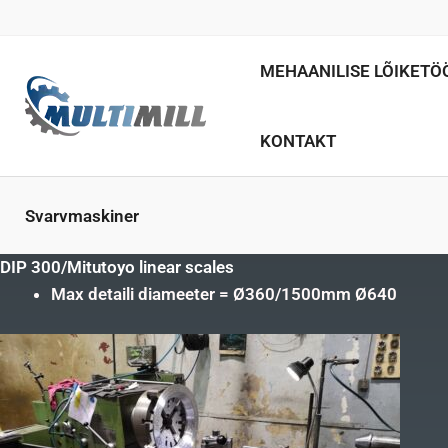
Hoppa
till
innehåll
MEHAANILISE LÕIKETÖ
KONTAKT
Svarvmaskiner
DIP 300/Mitutoyo linear scales
Max detaili diameeter = Ø360/1500mm Ø640